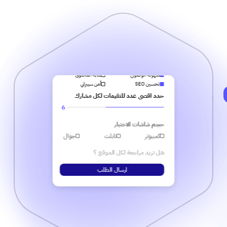
akwad.sa
|
عدد المشاركين المحددين
4
تخصص المشاركين
تصميم واجهة المستخدم
تجربة مستخدم
التجربة الرقمية
دعم لغات وترجمة
سهولة الوصول
كتابة المحتوى
تحسين SEO
أمن سيبراني
حدد اقصى عدد للتقيمات لكل مشارك
6
حجم شاشات الاختبار
كمبيوتر
تابلت
جوال
هل تريد مراجعة لكل الموقع ؟
نعم
لا
ارسال الطلب