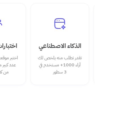
خل تقني
الذكاء الاصطناعي
اختبارات
 مباشرة على
تقدر تطلب منه يلخص لك
اختبر موقع
ة بدون تعقيد
آراء 1000+ مستخدم في
عدد كبير من 
 برمجيات
3 سطور
من كفاءة