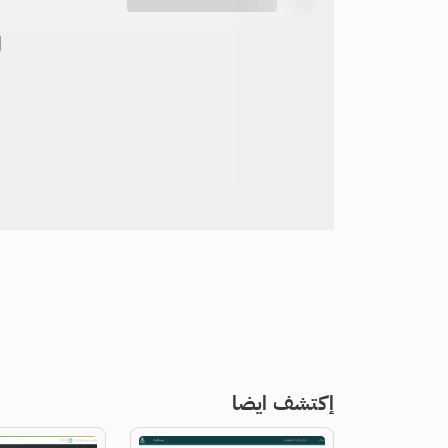
ل
إكتشف ايضا