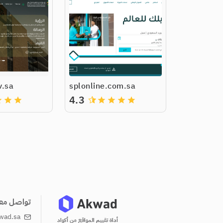
v.sa
splonline.com.sa
4.3
de
grade
grade
grade
grade
grade
grade
تواصل معن
wad.sa
أداة تقييم المواقع من أكواد