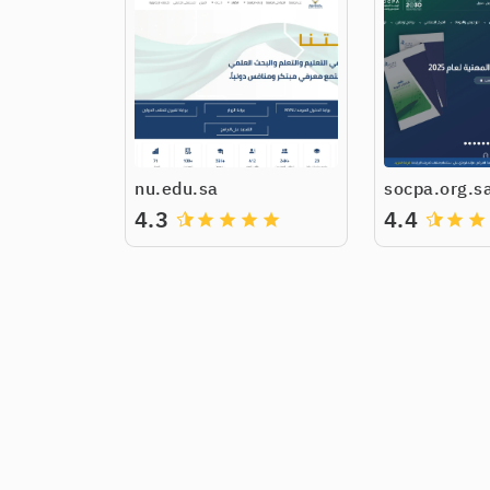
nu.edu.sa
socpa.org.s
4.3
4.4
grade
grade
grade
grade
grade
grade