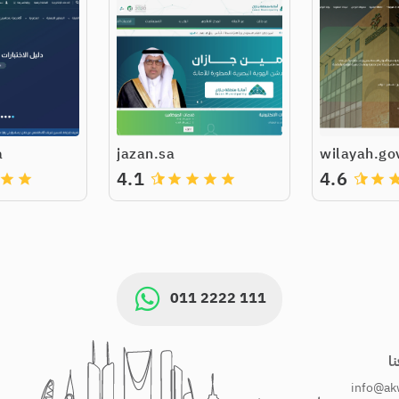
a
jazan.sa
wilayah.go
4.1
4.6
grade
grade
grade
grade
grade
grade
grade
gra
011 2222 111
ا
info@ak