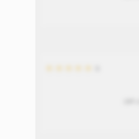
5
 طويل