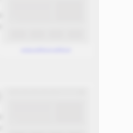
ب
ن
www.without.without
ب
ن