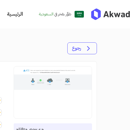
الرئيسية
طوِّر بفخر في
السعودية
رجوع
alifta.gov.sa