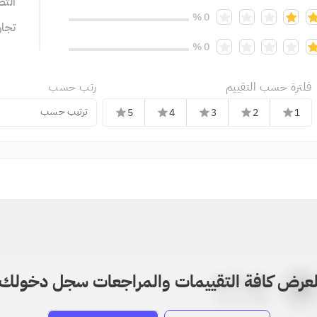
التص
0 %
تجا
0 %
فلترة حسب التقييم
رتب حسب
ترتيب حسب
5
4
3
2
1
star
star
star
star
star
عرض كافة التقييمات والمراجعات سجل دخولك
بدون اسم
a
22-22-2205