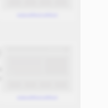
www.without.without
ب
ن
www.without.without