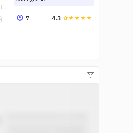
7
4.3
grade
grade
grade
grade
ل