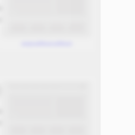
ب
ن
www.without.without
ب
ن