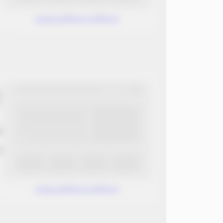
www.without.without
ب
ن
www.without.without