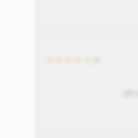
5
 طويل