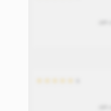
 طويل
5
 طويل