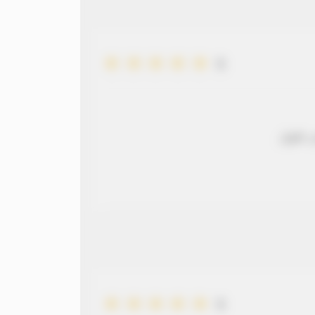
5
 طويل
5