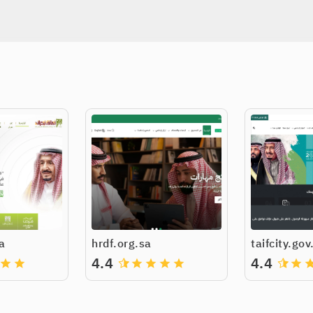
a
hrdf.org.sa
taifcity.gov
4.4
4.4
grade
grade
grade
grade
grade
grade
grade
gra