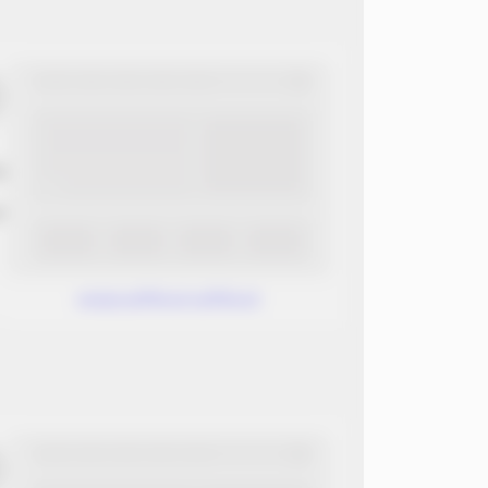
ب
ن
www.without.without