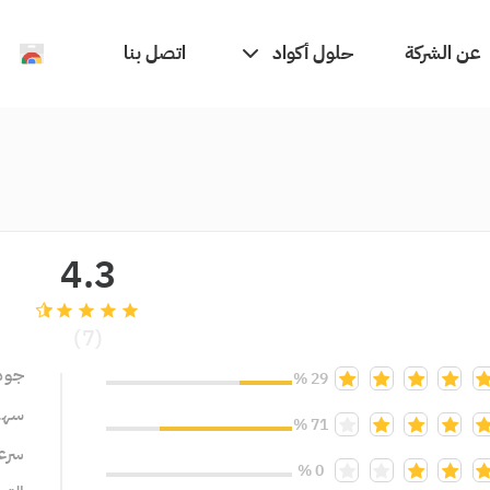
حلول أكواد
عن الشركة
اتصل بنا
4.3
grade
grade
grade
grade
(7)
جود
29 %
سهول
71 %
سرعة
0 %