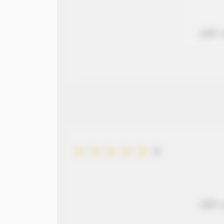
 طويل
5
 طويل