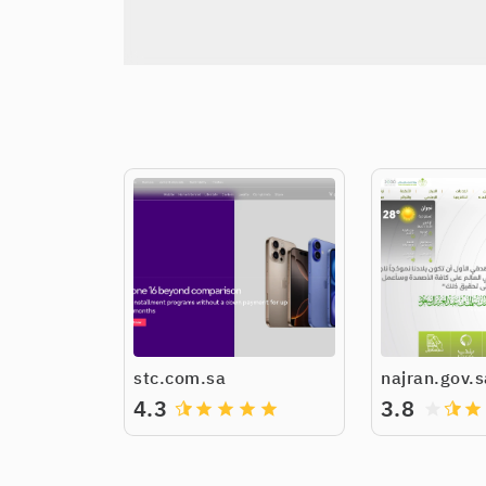
stc.com.sa
najran.gov.s
4.3
3.8
grade
grade
grade
grade
grade
grade