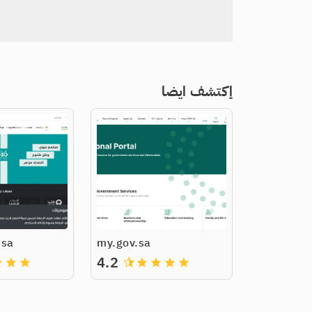
إكتشف ايضا
.sa
my.gov.sa
4.2
de
grade
grade
grade
grade
grade
grade