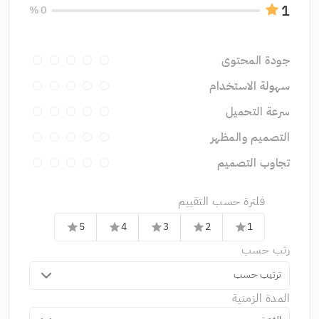
1
0 %
جودة المحتوى
سهولة الاستخدام
سرعة التحميل
التصميم والمظهر
تجاوب التصميم
فلترة حسب التقييم
5
4
3
2
1
star
star
star
star
star
رتب حسب
ترتيب حسب
المدة الزمنية