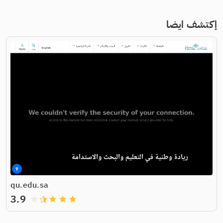
إكتشف ايضا
qu.edu.sa
3.9
grade
grade
grade
grade