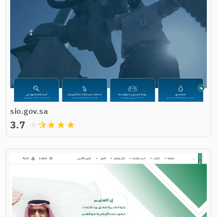
sio.gov.sa
3.7
grade
grade
grade
grade