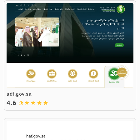
adf.gov.sa
4.6
grade
grade
grade
grade