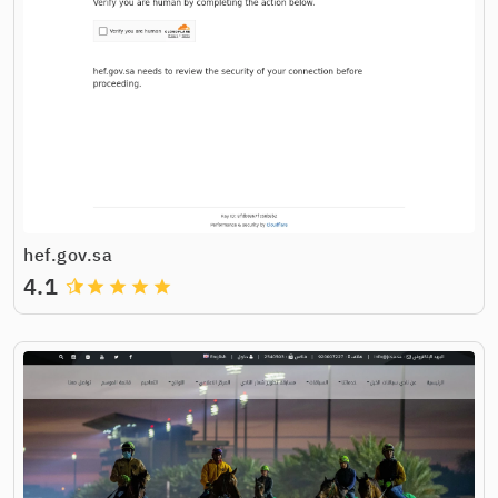
hef.gov.sa
4.1
grade
grade
grade
grade