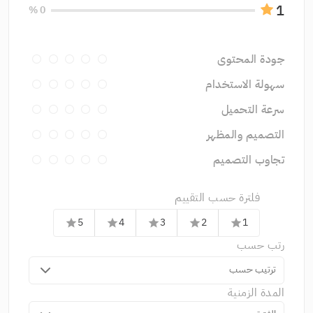
1
0 %
جودة المحتوى
سهولة الاستخدام
سرعة التحميل
التصميم والمظهر
تجاوب التصميم
فلترة حسب التقييم
5
4
3
2
1
star
star
star
star
star
رتب حسب
ترتيب حسب
المدة الزمنية