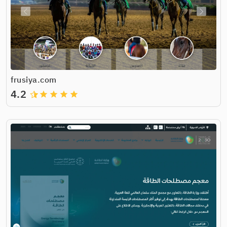
frusiya.com
4.2
grade
grade
grade
grade