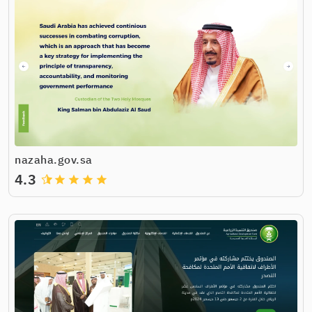
nazaha.gov.sa
4.3
grade
grade
grade
grade