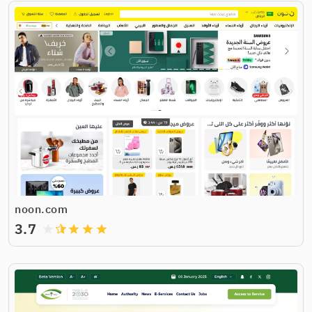
noon.com
3.7
grade
grade
grade
grade