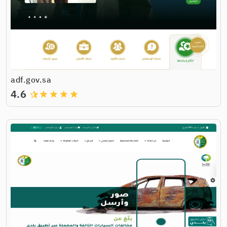
adf.gov.sa
4.6
grade
grade
grade
grade