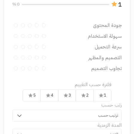
1
0 %
جودة المحتوى
سهولة الاستخدام
سرعة التحميل
التصميم والمظهر
تجاوب التصميم
فلترة حسب التقييم
5
4
3
2
1
star
star
star
star
star
رتب حسب
ترتيب حسب
المدة الزمنية