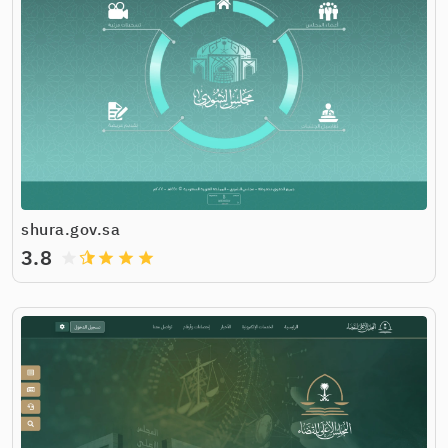
shura.gov.sa
3.8
grade
grade
grade
grade