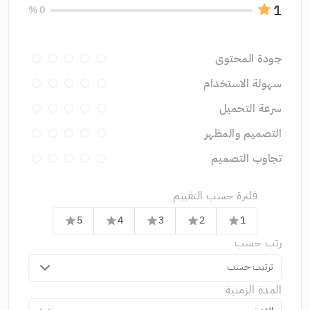
1
0 %
جودة المحتوى
سهولة الاستخدام
سرعة التحميل
التصميم والمظهر
تجاوب التصميم
فلترة حسب التقييم
5
4
3
2
1
star
star
star
star
star
رتب حسب
ترتيب حسب
المدة الزمنية