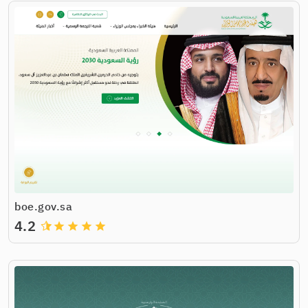
boe.gov.sa
4.2
grade
grade
grade
grade