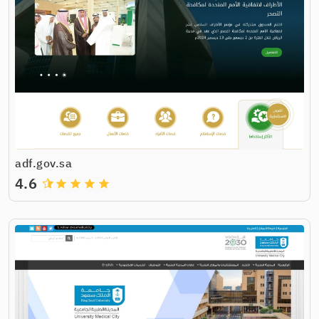
adf.gov.sa
4.6
grade
grade
grade
grade