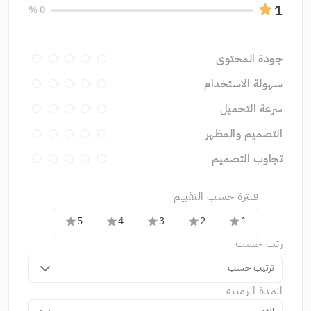
1
0 %
جودة المحتوى
سهولة الاستخدام
سرعة التحميل
التصميم والمظهر
تجاوب التصميم
فلترة حسب التقييم
5
4
3
2
1
star
star
star
star
star
رتب حسب
ترتيب حسب
المدة الزمنية