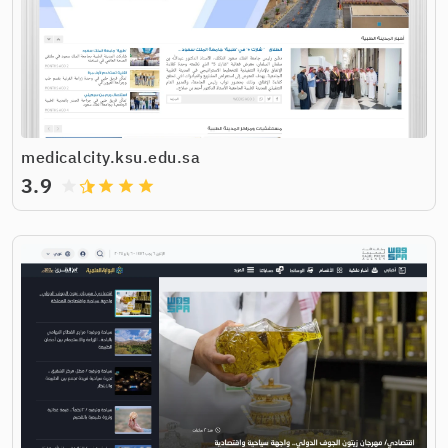
medicalcity.ksu.edu.sa
3.9
grade
grade
grade
grade