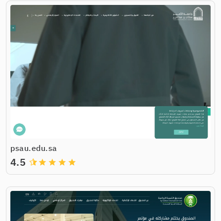
psau.edu.sa
4.5
grade
grade
grade
grade