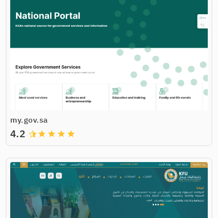
my.gov.sa
4.2
grade
grade
grade
grade