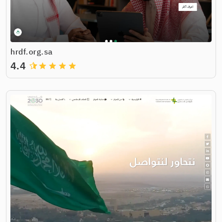
hrdf.org.sa
4.4
grade
grade
grade
grade