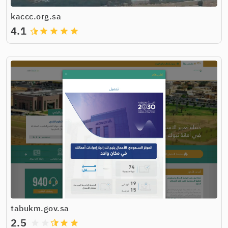
kaccc.org.sa
4.1
grade
grade
grade
grade
tabukm.gov.sa
2.5
grade
grade
grade
grade