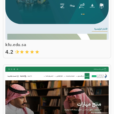
kfu.edu.sa
4.2
grade
grade
grade
grade