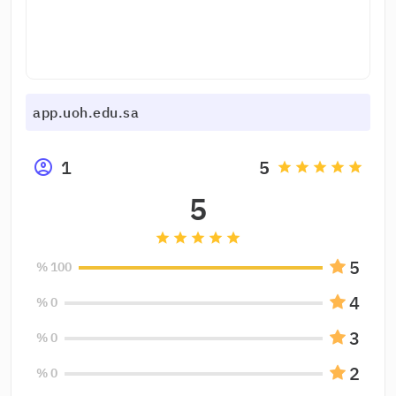
app.uoh.edu.sa
1
5
grade
grade
grade
grade
grade
5
grade
grade
grade
grade
grade
5
100 %
4
0 %
3
0 %
2
0 %