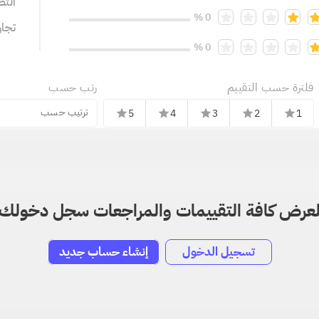
التص
0 %
تجا
0 %
فلترة حسب التقييم
رتب حسب
ترتيب حسب
5
4
3
2
1
star
star
star
star
star
عرض كافة التقييمات والمراجعات سجل دخولك
تسجيل الدخول
إنشاء حساب جديد