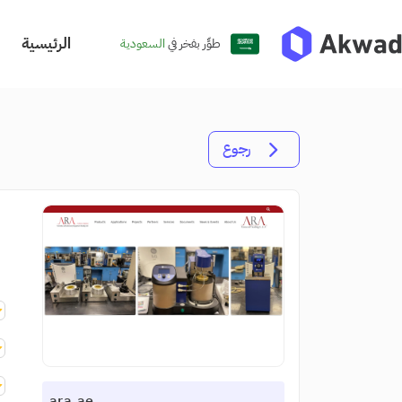
الرئيسية
طوِّر بفخر في
السعودية
رجوع
ara.ae