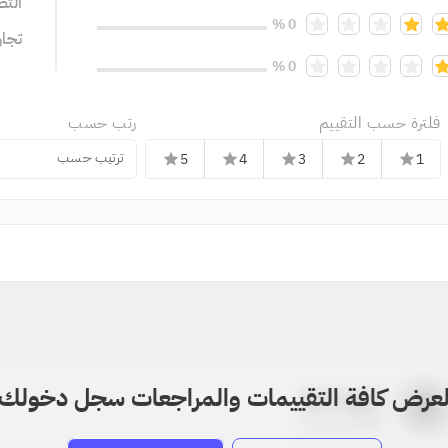
التص
0 %
تجا
0 %
فلترة حسب التقييم
رتب حسب
ترتيب حسب
5
4
3
2
1
star
star
star
star
star
عرض كافة التقييمات والمراجعات سجل دخولك
بدون اسم
a
22-22-2205