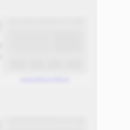
ب
ن
www.without.without