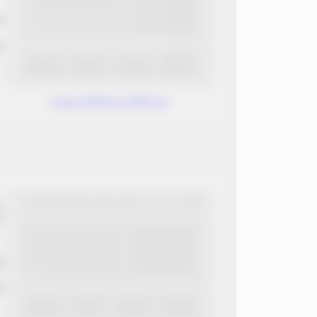
ب
ن
www.without.without
ب
ن