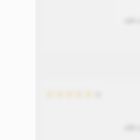
 طويل
5
 طويل