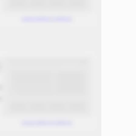
www.without.without
ب
ن
www.without.without