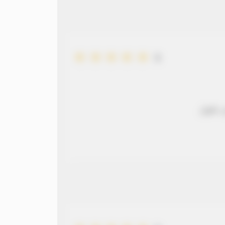
5
 طويل