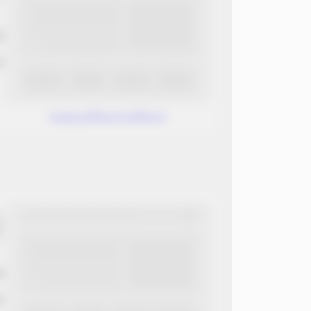
ب
ن
www.without.without
ب
ن