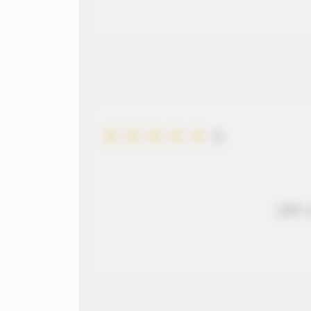
5
 طويل