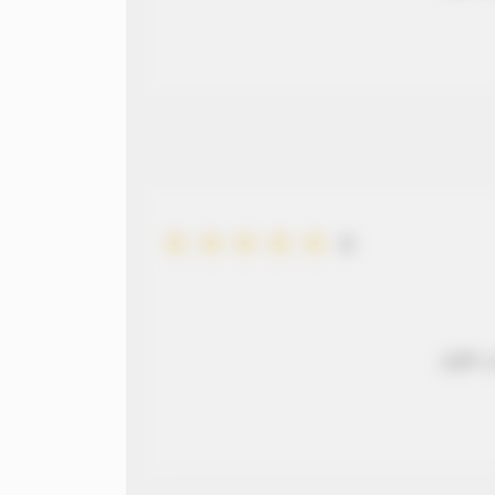
5
 طويل