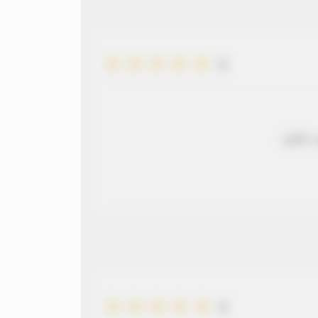
5
 طويل
5