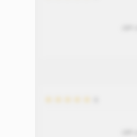
 طويل
5
 طويل