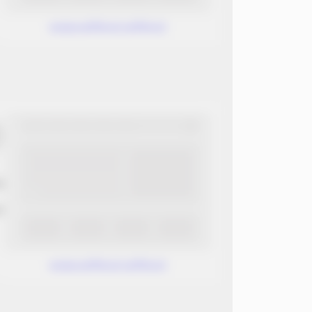
www.without.without
ب
ن
www.without.without