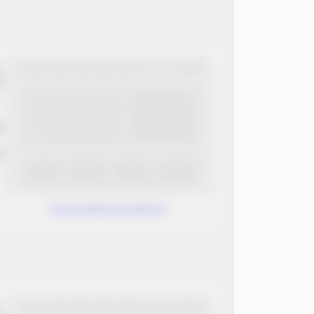
ب
ن
www.without.without