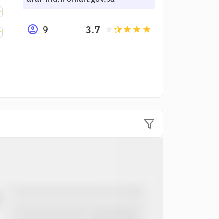
9
3.7
grade
grade
grade
grade
ل