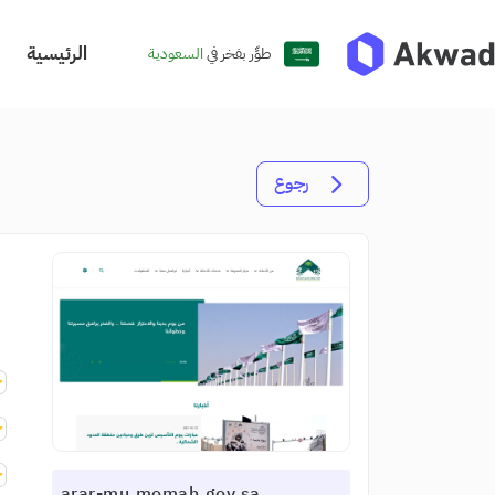
الرئيسية
طوِّر بفخر في
السعودية
رجوع
arar-mu.momah.gov.sa