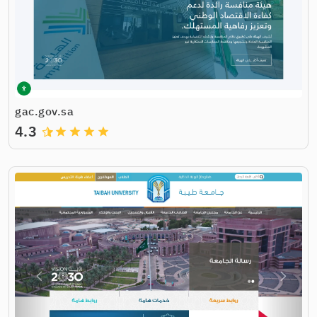
gac.gov.sa
4.3
grade
grade
grade
grade