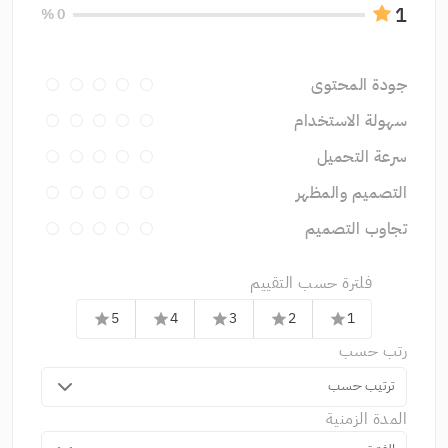
1
0 %
جودة المحتوى
سهولة الاستخدام
سرعة التحميل
التصميم والمظهر
تجاوب التصميم
فلترة حسب التقييم
5
4
3
2
1
star
star
star
star
star
رتب حسب
ترتيب حسب
المدة الزمنية