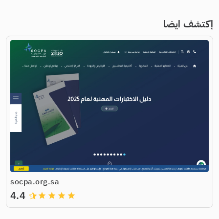
إكتشف ايضا
socpa.org.sa
4.4
grade
grade
grade
grade