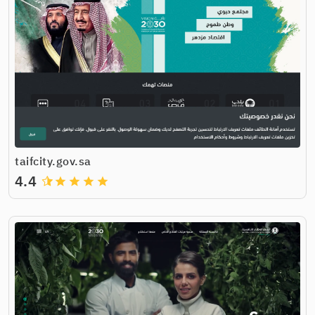
taifcity.gov.sa
4.4
grade
grade
grade
grade