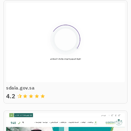
sdaia.gov.sa
4.2
grade
grade
grade
grade