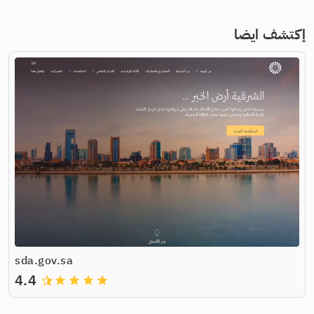
إكتشف ايضا
sda.gov.sa
4.4
grade
grade
grade
grade