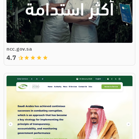
ncc.gov.sa
4.7
grade
grade
grade
grade