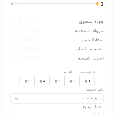
1
0 %
جودة المحتوى
سهولة الاستخدام
سرعة التحميل
التصميم والمظهر
تجاوب التصميم
فلترة حسب التقييم
5
4
3
2
1
star
star
star
star
star
رتب حسب
ترتيب حسب
المدة الزمنية