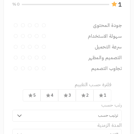
1
0 %
جودة المحتوى
سهولة الاستخدام
سرعة التحميل
التصميم والمظهر
تجاوب التصميم
فلترة حسب التقييم
5
4
3
2
1
star
star
star
star
star
رتب حسب
ترتيب حسب
المدة الزمنية