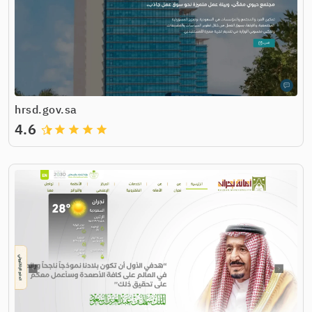
hrsd.gov.sa
4.6
grade
grade
grade
grade