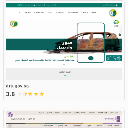
ars.gov.sa
3.8
grade
grade
grade
grade