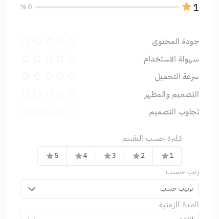
1
0 %
جودة المحتوى
سهولة الاستخدام
سرعة التحميل
التصميم والمظهر
تجاوب التصميم
فلترة حسب التقييم
5
4
3
2
1
star
star
star
star
star
رتب حسب
ترتيب حسب
المدة الزمنية