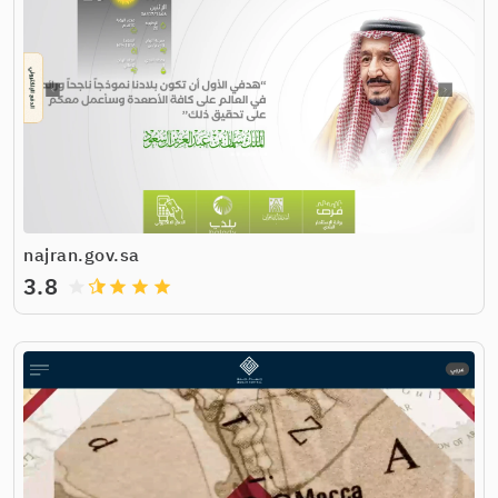
najran.gov.sa
3.8
grade
grade
grade
grade