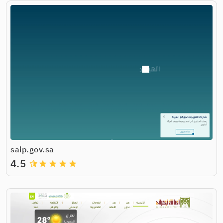
saip.gov.sa
4.5
grade
grade
grade
grade