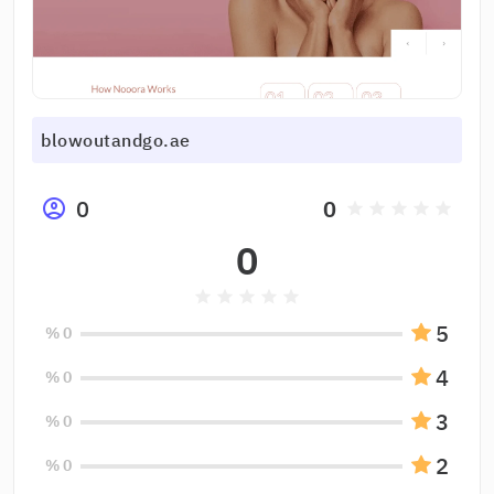
blowoutandgo.ae
0
0
grade
grade
grade
grade
grade
0
grade
grade
grade
grade
grade
5
0 %
4
0 %
3
0 %
2
0 %