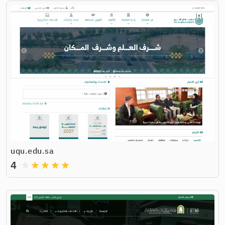
uqu.edu.sa
4
grade
grade
grade
grade
grade