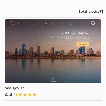
إكتشف ايضا
sda.gov.sa
4.4
grade
grade
grade
grade