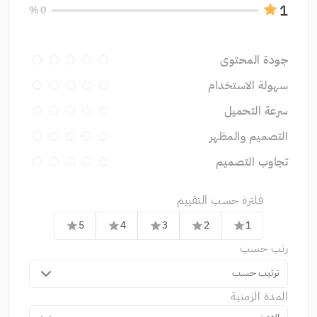
1
0 %
جودة المحتوى
سهولة الاستخدام
سرعة التحميل
التصميم والمظهر
تجاوب التصميم
فلترة حسب التقييم
5
4
3
2
1
star
star
star
star
star
رتب حسب
ترتيب حسب
المدة الزمنية