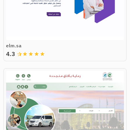
elm.sa
4.3
grade
grade
grade
grade