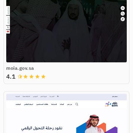
moia.gov.sa
4.1
grade
grade
grade
grade