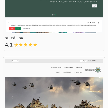
su.edu.sa
4.1
grade
grade
grade
grade