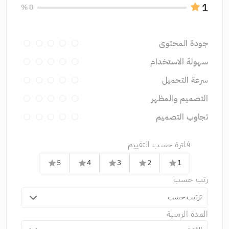
1
0 %
جودة المحتوى
سهولة الاستخدام
سرعة التحميل
التصميم والمظهر
تجاوب التصميم
فلترة حسب التقييم
5
4
3
2
1
star
star
star
star
star
رتب حسب
ترتيب حسب
المدة الزمنية