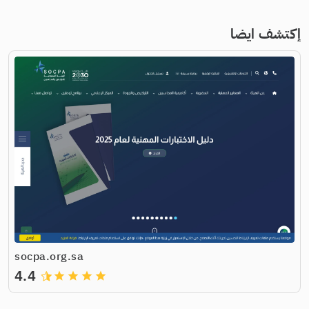
إكتشف ايضا
socpa.org.sa
4.4
grade
grade
grade
grade