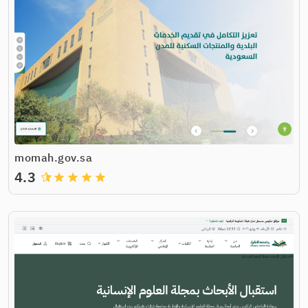
momah.gov.sa
4.3
grade
grade
grade
grade