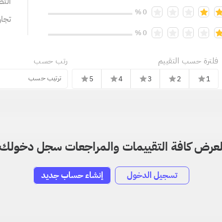
التص
0 %
تجا
0 %
فلترة حسب التقييم
رتب حسب
ترتيب حسب
5
4
3
2
1
star
star
star
star
star
عرض كافة التقييمات والمراجعات سجل دخولك
تسجيل الدخول
إنشاء حساب جديد