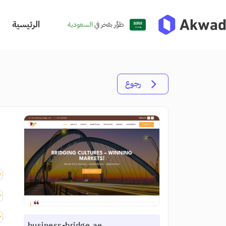
الرئيسية
طوِّر بفخر في
السعودية
رجوع
business-bridge.ae