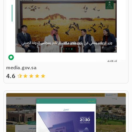
media.gov.sa
4.6
grade
grade
grade
grade