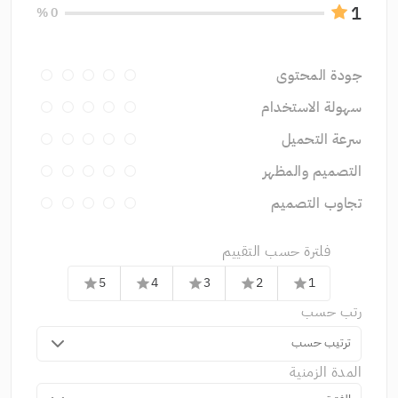
1
0 %
جودة المحتوى
سهولة الاستخدام
سرعة التحميل
التصميم والمظهر
تجاوب التصميم
فلترة حسب التقييم
5
4
3
2
1
star
star
star
star
star
رتب حسب
ترتيب حسب
المدة الزمنية