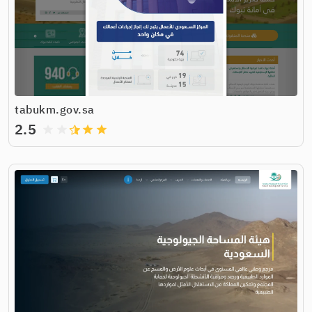
tabukm.gov.sa
2.5
grade
grade
grade
grade