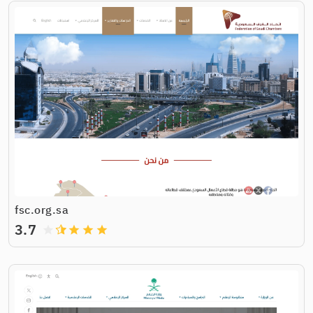
fsc.org.sa
3.7
grade
grade
grade
grade