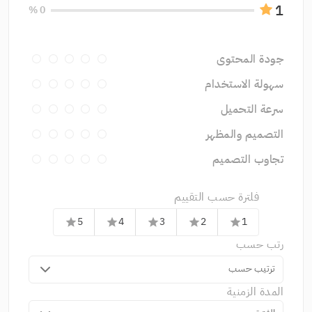
1
0 %
جودة المحتوى
سهولة الاستخدام
سرعة التحميل
التصميم والمظهر
تجاوب التصميم
فلترة حسب التقييم
5
4
3
2
1
star
star
star
star
star
رتب حسب
ترتيب حسب
المدة الزمنية