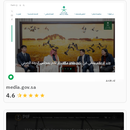
media.gov.sa
4.6
grade
grade
grade
grade