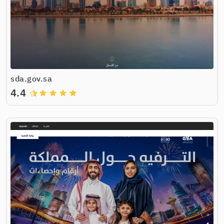
sda.gov.sa
4.4
grade
grade
grade
grade