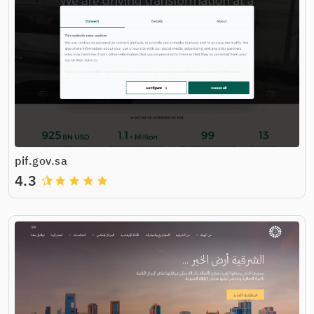
pif.gov.sa
4.3
grade
grade
grade
grade