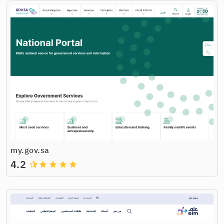
my.gov.sa
4.2
grade
grade
grade
grade