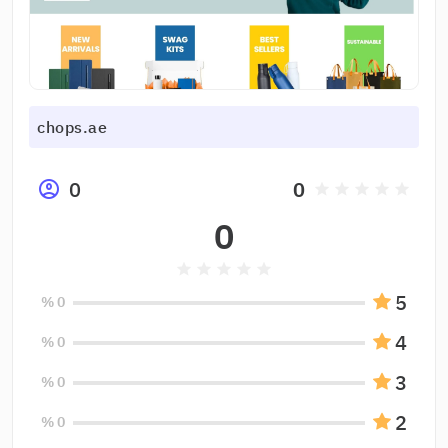
chops.ae
0
0
grade
grade
grade
grade
grade
0
grade
grade
grade
grade
grade
5
0 %
4
0 %
3
0 %
2
0 %