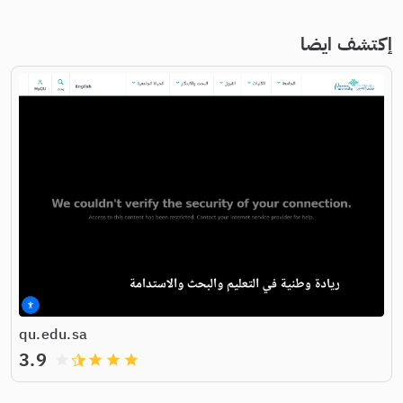
إكتشف ايضا
qu.edu.sa
3.9
grade
grade
grade
grade