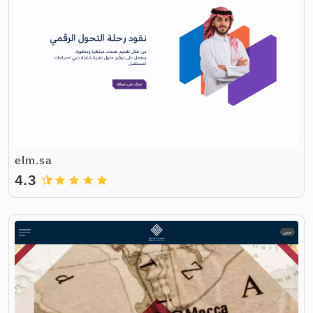
elm.sa
4.3
grade
grade
grade
grade