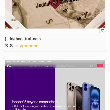
jeddahcentral.com
3.8
grade
grade
grade
grade