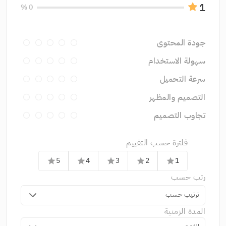
1
0 %
جودة المحتوى
سهولة الاستخدام
سرعة التحميل
التصميم والمظهر
تجاوب التصميم
فلترة حسب التقييم
5
4
3
2
1
star
star
star
star
star
رتب حسب
ترتيب حسب
المدة الزمنية