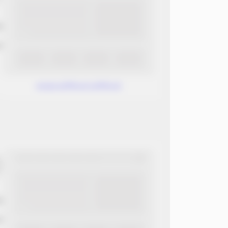
ب
ن
www.without.without
ب
ن