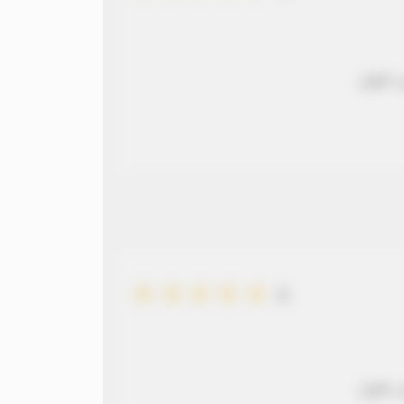
 طويل
5
 طويل