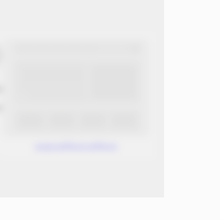
ب
ن
www.without.without