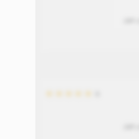
 طويل
5
 طويل