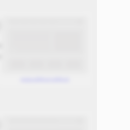
ب
ن
www.without.without