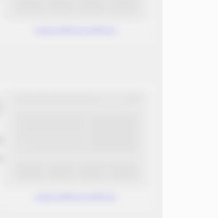
www.without.without
ب
ن
www.without.without