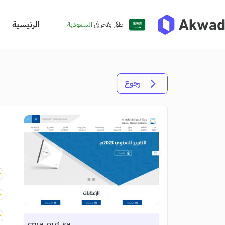
الرئيسية
طوِّر بفخر في
السعودية
رجوع
cma.org.sa