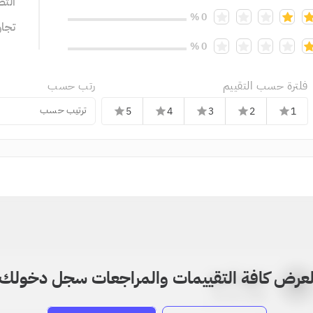
التص
0 %
تجا
0 %
فلترة حسب التقييم
رتب حسب
ترتيب حسب
5
4
3
2
1
star
star
star
star
star
عرض كافة التقييمات والمراجعات سجل دخولك
بدون اسم
a
22-22-2205