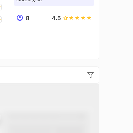
8
4.5
grade
grade
grade
grade
ل