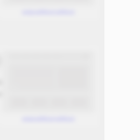
www.without.without
ب
ن
www.without.without