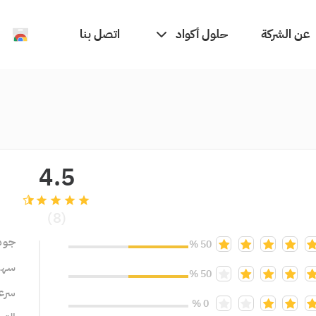
حلول أكواد
عن الشركة
اتصل بنا
4.5
grade
grade
grade
grade
(8)
جود
50 %
سهول
50 %
سرعة
0 %