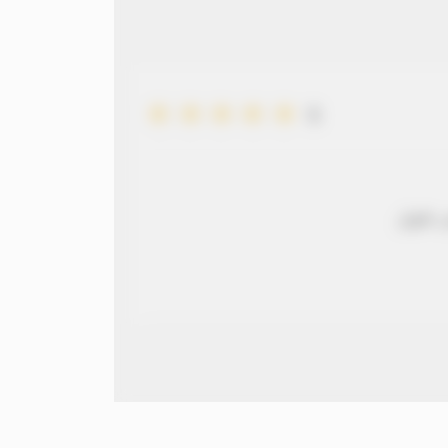
5
 طويل