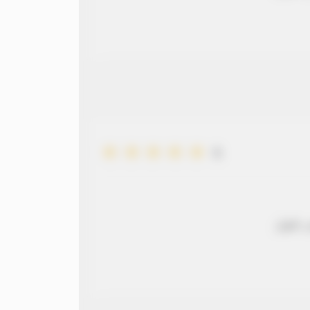
5
 طويل