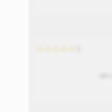
5
 طويل