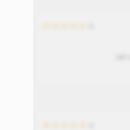
5
 طويل
5