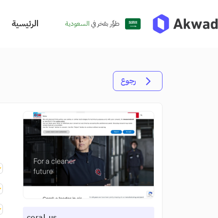
الرئيسية
طوِّر بفخر في
السعودية
رجوع
coral.us