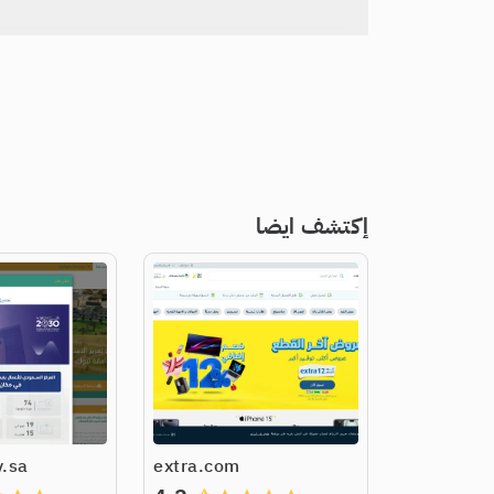
إكتشف ايضا
.sa
extra.com