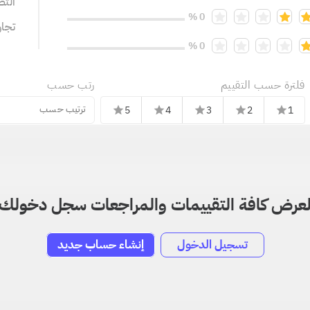
التص
0 %
تجا
0 %
فلترة حسب التقييم
رتب حسب
ترتيب حسب
5
4
3
2
1
star
star
star
star
star
عرض كافة التقييمات والمراجعات سجل دخولك
تسجيل الدخول
إنشاء حساب جديد