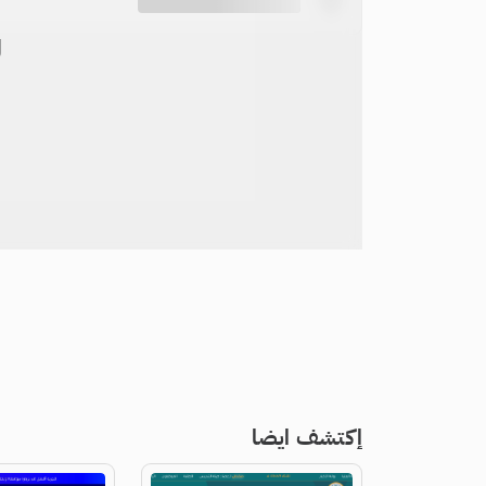
ل
إكتشف ايضا