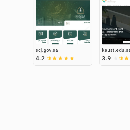
scj.gov.sa
kaust.edu.s
4.2
3.9
grade
grade
grade
grade
grade
grade