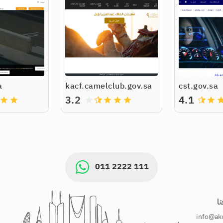
a
kacf.camelclub.gov.sa
cst.gov.sa
3.2
4.1
grade
grade
grade
grade
grade
grade
grade
gra
011 2222 111
ا
info@ak