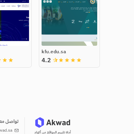
kfu.edu.sa
4.2
de
grade
grade
grade
grade
grade
grade
تواصل معن
wad.sa
أداة تقييم المواقع من أكواد