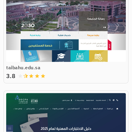
taibahu.edu.sa
3.8
grade
grade
grade
grade