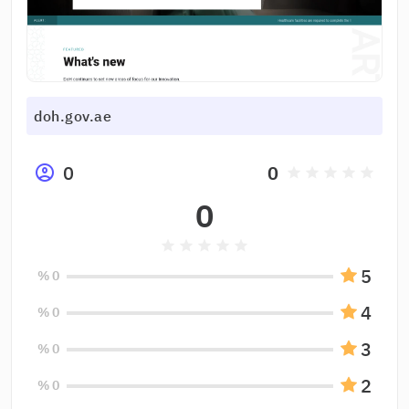
doh.gov.ae
0
0
grade
grade
grade
grade
grade
0
grade
grade
grade
grade
grade
5
0 %
4
0 %
3
0 %
2
0 %