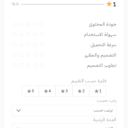
1
0 %
جودة المحتوى
سهولة الاستخدام
سرعة التحميل
التصميم والمظهر
تجاوب التصميم
فلترة حسب التقييم
5
4
3
2
1
star
star
star
star
star
رتب حسب
ترتيب حسب
المدة الزمنية