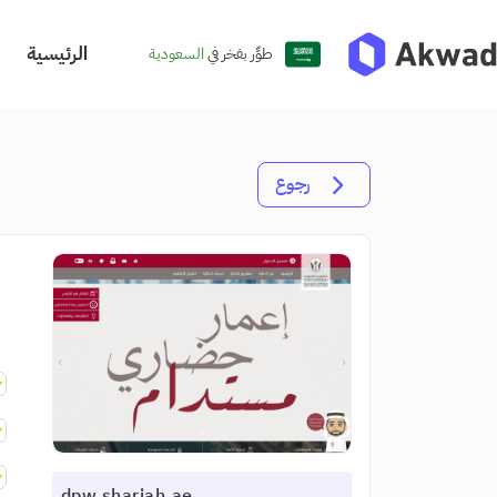
الرئيسية
طوِّر بفخر في
السعودية
رجوع
dpw.sharjah.ae