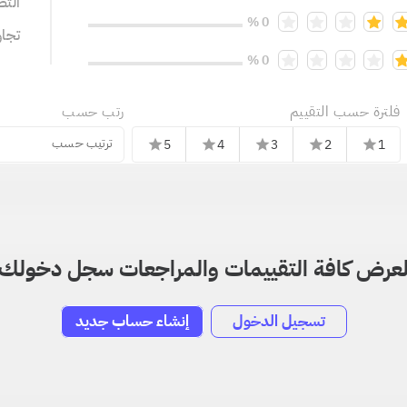
التص
0 %
تجا
0 %
فلترة حسب التقييم
رتب حسب
ترتيب حسب
5
4
3
2
1
star
star
star
star
star
عرض كافة التقييمات والمراجعات سجل دخولك
تسجيل الدخول
إنشاء حساب جديد