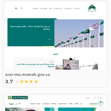
arar-mu.momah.gov.sa
3.7
grade
grade
grade
grade