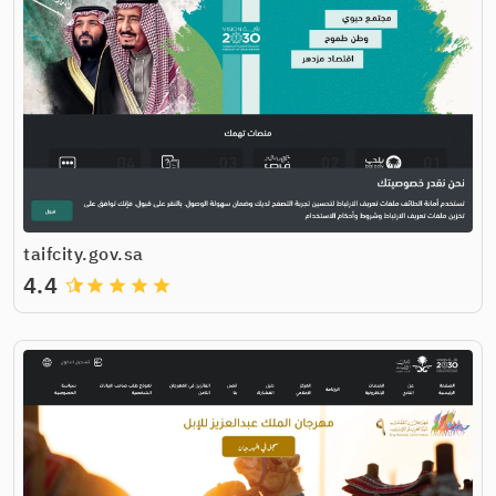
taifcity.gov.sa
4.4
grade
grade
grade
grade