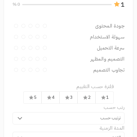
1
0 %
جودة المحتوى
سهولة الاستخدام
سرعة التحميل
التصميم والمظهر
تجاوب التصميم
فلترة حسب التقييم
5
4
3
2
1
star
star
star
star
star
رتب حسب
ترتيب حسب
المدة الزمنية