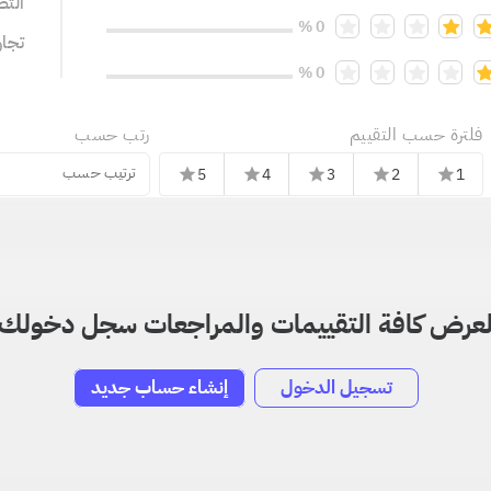
التص
0 %
تجا
0 %
فلترة حسب التقييم
رتب حسب
ترتيب حسب
5
4
3
2
1
star
star
star
star
star
عرض كافة التقييمات والمراجعات سجل دخولك
تسجيل الدخول
إنشاء حساب جديد