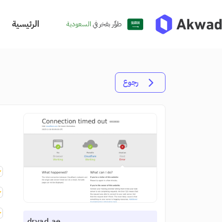
الرئيسية
طوِّر بفخر في
السعودية
رجوع
dryad.ae