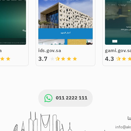
a
ids.gov.sa
gami.gov.s
3.7
4.3
grade
grade
grade
grade
grade
grade
grade
gra
011 2222 111
ا
info@ak