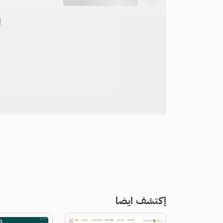
ل
إكتشف ايضا