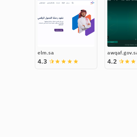
elm.sa
awqaf.gov.s
4.3
4.2
grade
grade
grade
grade
grade
grade