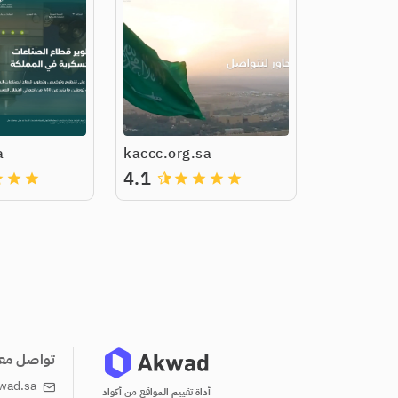
a
kaccc.org.sa
4.1
de
grade
grade
grade
grade
grade
grade
تواصل معن
wad.sa
أداة تقييم المواقع من أكواد