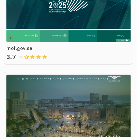
mof.gov.sa
3.7
grade
grade
grade
grade