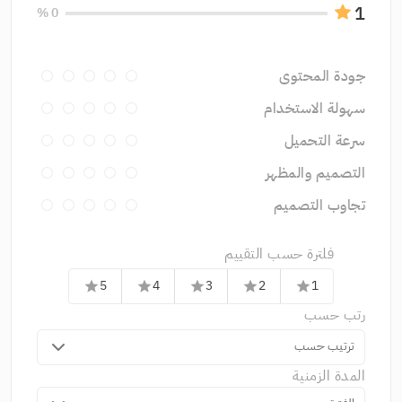
1
0 %
جودة المحتوى
سهولة الاستخدام
سرعة التحميل
التصميم والمظهر
تجاوب التصميم
فلترة حسب التقييم
5
4
3
2
1
star
star
star
star
star
رتب حسب
ترتيب حسب
المدة الزمنية