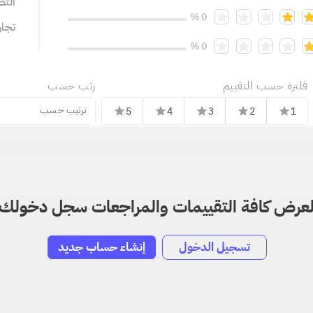
التص
0 %
تجا
0 %
فلترة حسب التقييم
رتب حسب
ترتيب حسب
5
4
3
2
1
star
star
star
star
star
عرض كافة التقييمات والمراجعات سجل دخولك
تسجيل الدخول
إنشاء حساب جديد