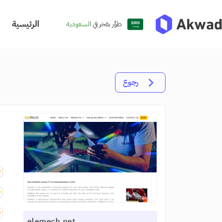
الرئيسية
طوِّر بفخر في
السعودية
رجوع
elemech.net