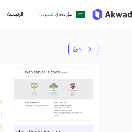
الرئيسية
طوِّر بفخر في
السعودية
رجوع
elevationfitness.ae