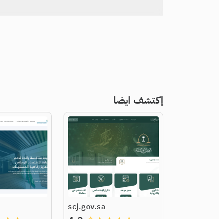
إكتشف ايضا
scj.gov.sa