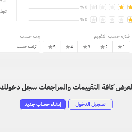
التص
0 %
تجا
0 %
فلترة حسب التقييم
رتب حسب
ترتيب حسب
5
4
3
2
1
star
star
star
star
star
عرض كافة التقييمات والمراجعات سجل دخولك
تسجيل الدخول
إنشاء حساب جديد