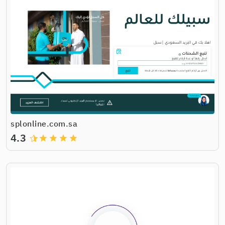
splonline.com.sa
4.3
grade
grade
grade
grade