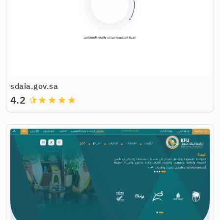
sdaia.gov.sa
4.2
grade
grade
grade
grade