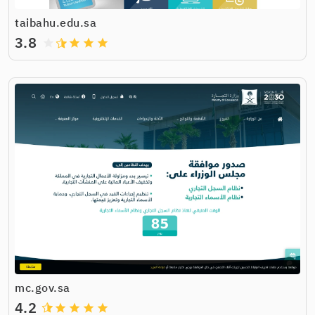
taibahu.edu.sa
3.8
grade
grade
grade
grade
mc.gov.sa
4.2
grade
grade
grade
grade