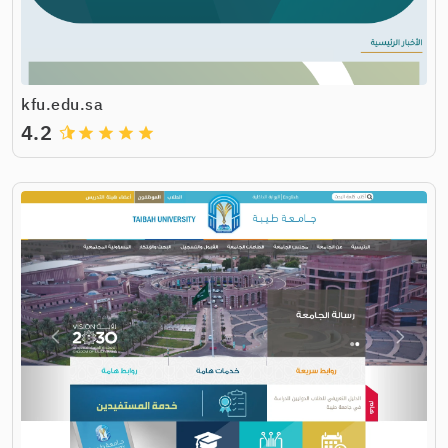
kfu.edu.sa
4.2
grade
grade
grade
grade