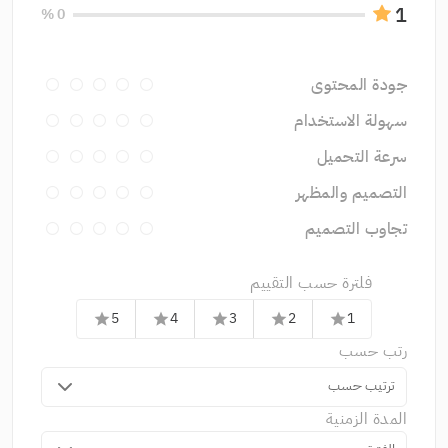
1
0 %
جودة المحتوى
سهولة الاستخدام
سرعة التحميل
التصميم والمظهر
تجاوب التصميم
فلترة حسب التقييم
5
4
3
2
1
star
star
star
star
star
رتب حسب
ترتيب حسب
المدة الزمنية