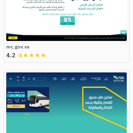
mc.gov.sa
4.2
grade
grade
grade
grade