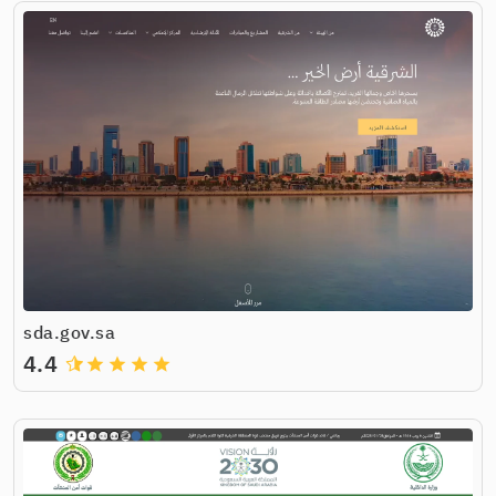
sda.gov.sa
4.4
grade
grade
grade
grade