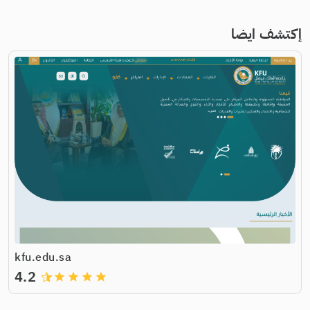
إكتشف ايضا
kfu.edu.sa
4.2
grade
grade
grade
grade