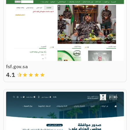
fsf.gov.sa
4.1
grade
grade
grade
grade