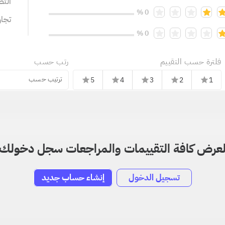
التص
0 %
تجا
0 %
فلترة حسب التقييم
رتب حسب
ترتيب حسب
5
4
3
2
1
star
star
star
star
star
عرض كافة التقييمات والمراجعات سجل دخولك
تسجيل الدخول
إنشاء حساب جديد