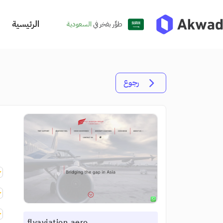
الرئيسية
طوِّر بفخر في
السعودية
رجوع
flyaviation.aero