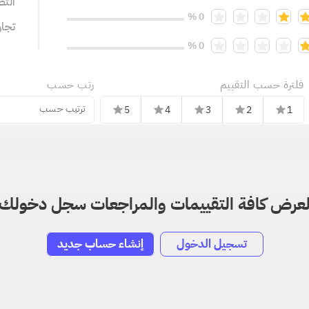
التص
0 %
تجا
0 %
فلترة حسب التقييم
رتب حسب
ترتيب حسب
5
4
3
2
1
star
star
star
star
star
عرض كافة التقييمات والمراجعات سجل دخولك
تسجيل الدخول
إنشاء حساب جديد