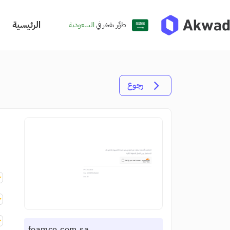
الرئيسية
طوِّر بفخر في
السعودية
رجوع
foamco.com.sa