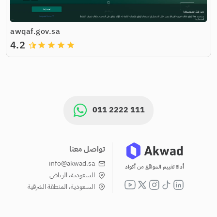
awqaf.gov.sa
4.2
grade
grade
grade
grade
011 2222 111
تواصل معنا
info@akwad.sa
أداة تقييم المواقع من أكواد
السعودية، الرياض
السعودية، المنطقة الشرقية