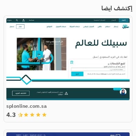
إكتشف ايضا
splonline.com.sa
4.3
grade
grade
grade
grade