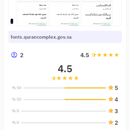
fonts.qurancomplex.gov.sa
2
4.5
grade
grade
grade
grade
4.5
grade
grade
grade
grade
5
50 %
4
50 %
3
0 %
2
0 %