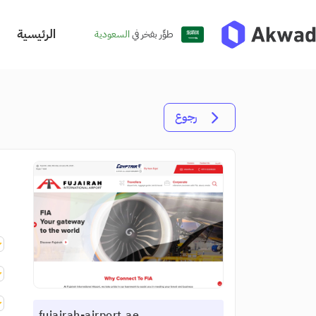
الرئيسية
طوِّر بفخر في
السعودية
رجوع
fujairah-airport.ae