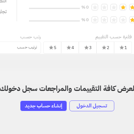
التص
0 %
تجا
0 %
فلترة حسب التقييم
رتب حسب
ترتيب حسب
5
4
3
2
1
star
star
star
star
star
عرض كافة التقييمات والمراجعات سجل دخولك
تسجيل الدخول
إنشاء حساب جديد