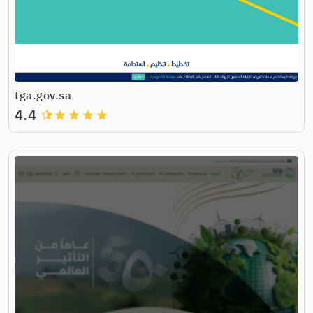
tga.gov.sa
4.4
grade
grade
grade
grade