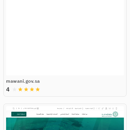
mawani.gov.sa
4
grade
grade
grade
grade
grade