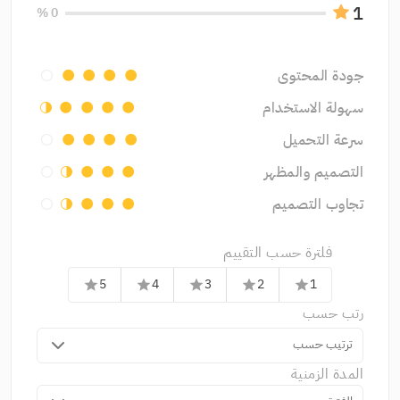
1
0 %
جودة المحتوى
circle
circle
circle
circle
سهولة الاستخدام
circle
circle
circle
circle
سرعة التحميل
circle
circle
circle
circle
التصميم والمظهر
circle
circle
circle
تجاوب التصميم
circle
circle
circle
فلترة حسب التقييم
5
4
3
2
1
star
star
star
star
star
رتب حسب
ترتيب حسب
المدة الزمنية