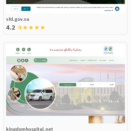
sfd.gov.sa
4.2
grade
grade
grade
grade
kingdomhospital.net