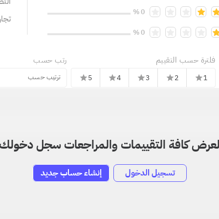
التص
0 %
تجا
0 %
فلترة حسب التقييم
رتب حسب
ترتيب حسب
5
4
3
2
1
star
star
star
star
star
عرض كافة التقييمات والمراجعات سجل دخولك
تسجيل الدخول
إنشاء حساب جديد