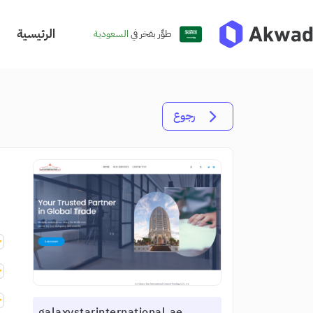
الرئيسية
طوِّر بفخر في
السعودية
رجوع
galaxystarinternational.ae