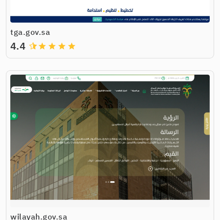
tga.gov.sa
4.4
grade
grade
grade
grade
wilayah.gov.sa