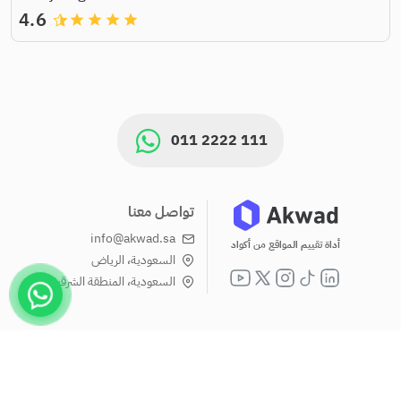
4.6
grade
grade
grade
grade
011 2222 111
تواصل معنا
info@akwad.sa
أداة تقييم المواقع من أكواد
السعودية، الرياض
السعودية، المنطقة الشرقية