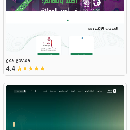
gca.gov.sa
4.4
grade
grade
grade
grade