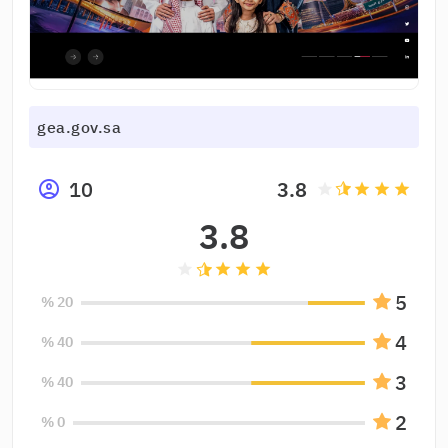
gea.gov.sa
10
3.8
grade
grade
grade
grade
3.8
grade
grade
grade
grade
5
20 %
4
40 %
3
40 %
2
0 %