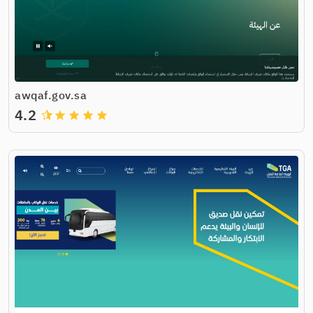
awqaf.gov.sa
4.2
grade
grade
grade
grade