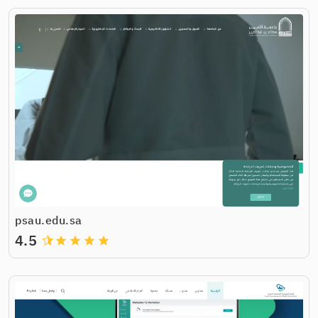
psau.edu.sa
4.5
grade
grade
grade
grade