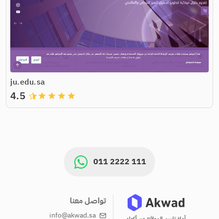
ju.edu.sa
4.5
grade
grade
grade
grade
011 2222 111
تواصل معنا
info@akwad.sa
أداة تقييم المواقع من أكواد