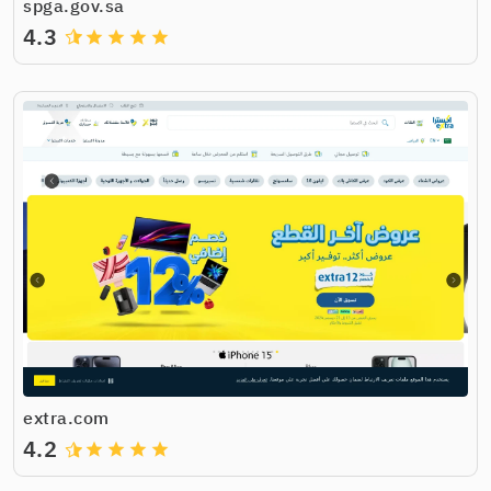
spga.gov.sa
4.3
grade
grade
grade
grade
extra.com
4.2
grade
grade
grade
grade