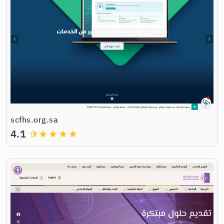
scfhs.org.sa
4.1
grade
grade
grade
grade