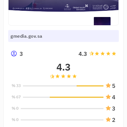
gmedia.gov.sa
3
4.3
grade
grade
grade
grade
4.3
grade
grade
grade
grade
5
33 %
4
67 %
3
0 %
2
0 %