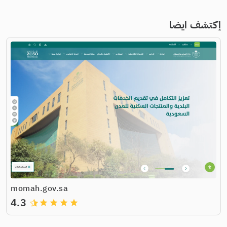
إكتشف ايضا
momah.gov.sa
4.3
grade
grade
grade
grade