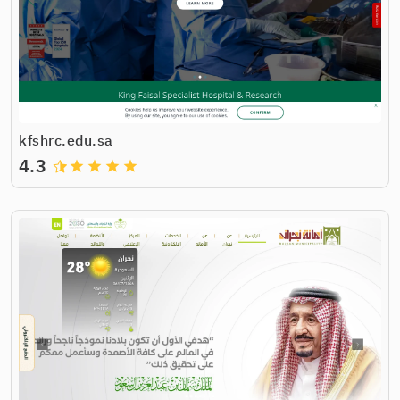
kfshrc.edu.sa
4.3
grade
grade
grade
grade