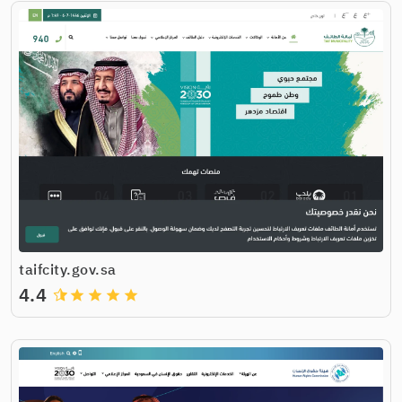
taifcity.gov.sa
4.4
grade
grade
grade
grade