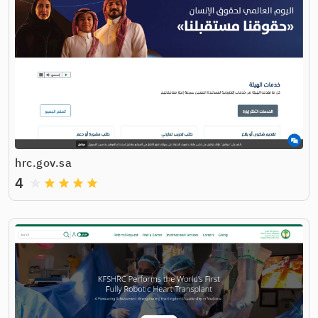
hrc.gov.sa
4
grade
grade
grade
grade
grade