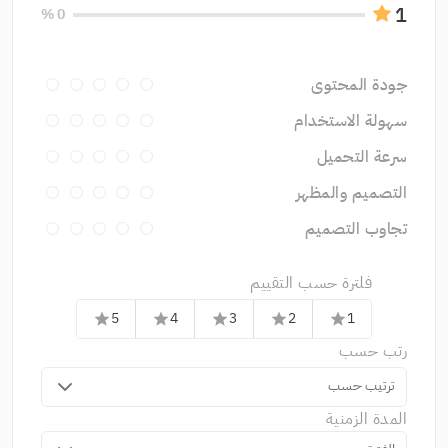
1
0 %
جودة المحتوى
سهولة الاستخدام
سرعة التحميل
التصميم والمظهر
تجاوب التصميم
فلترة حسب التقييم
5
4
3
2
1
star
star
star
star
star
رتب حسب
ترتيب حسب
المدة الزمنية