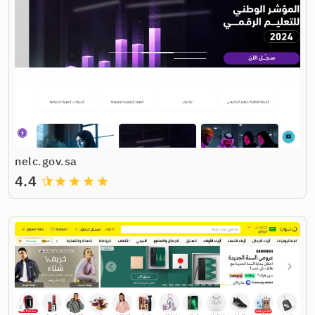
nelc.gov.sa
4.4
grade
grade
grade
grade