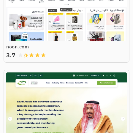
noon.com
3.7
grade
grade
grade
grade