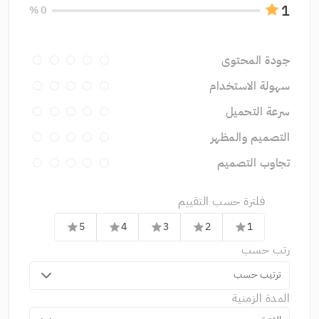
1
0 %
جودة المحتوى
سهولة الاستخدام
سرعة التحميل
التصميم والمظهر
تجاوب التصميم
فلترة حسب التقييم
5
4
3
2
1
star
star
star
star
star
رتب حسب
ترتيب حسب
المدة الزمنية