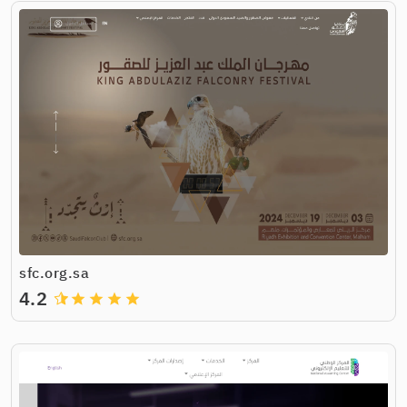
sfc.org.sa
4.2
grade
grade
grade
grade