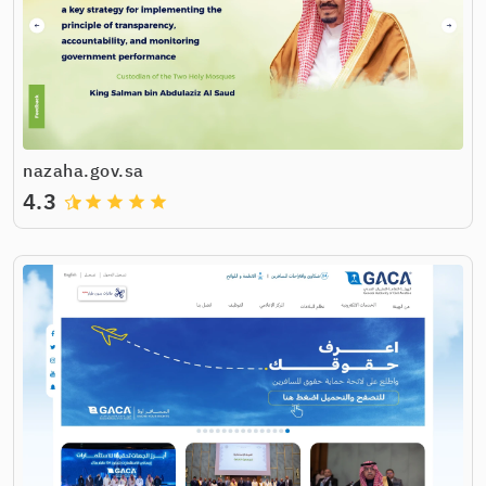
nazaha.gov.sa
4.3
grade
grade
grade
grade