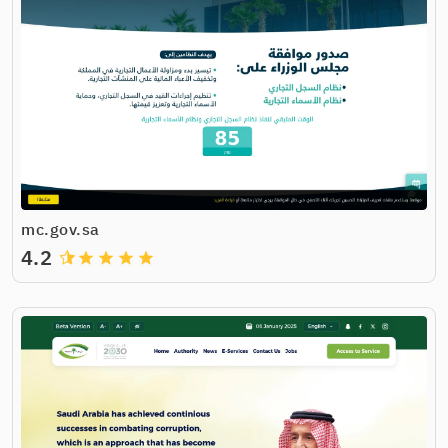
mc.gov.sa
4.2
grade
grade
grade
grade