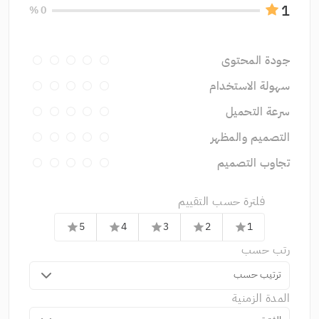
1
0 %
جودة المحتوى
سهولة الاستخدام
سرعة التحميل
التصميم والمظهر
تجاوب التصميم
فلترة حسب التقييم
5
4
3
2
1
star
star
star
star
star
رتب حسب
ترتيب حسب
المدة الزمنية