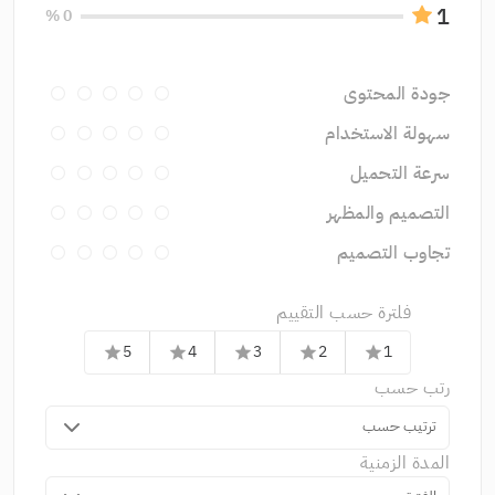
1
0 %
جودة المحتوى
سهولة الاستخدام
سرعة التحميل
التصميم والمظهر
تجاوب التصميم
فلترة حسب التقييم
5
4
3
2
1
star
star
star
star
star
رتب حسب
ترتيب حسب
المدة الزمنية