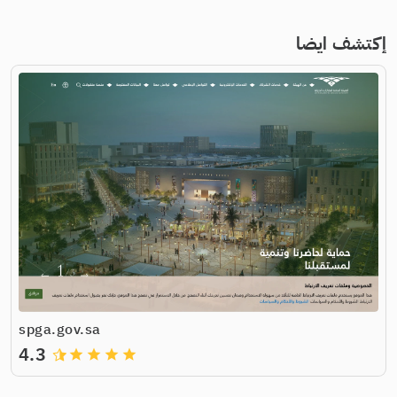
إكتشف ايضا
spga.gov.sa
4.3
grade
grade
grade
grade