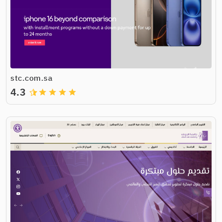
stc.com.sa
4.3
grade
grade
grade
grade