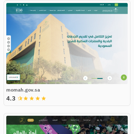
momah.gov.sa
4.3
grade
grade
grade
grade