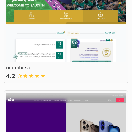
mu.edu.sa
4.2
grade
grade
grade
grade