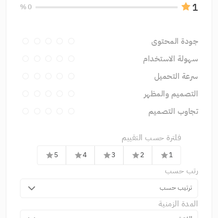
1
0 %
جودة المحتوى
سهولة الاستخدام
سرعة التحميل
التصميم والمظهر
تجاوب التصميم
فلترة حسب التقييم
5
4
3
2
1
star
star
star
star
star
رتب حسب
ترتيب حسب
المدة الزمنية