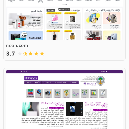
noon.com
3.7
grade
grade
grade
grade