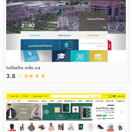
taibahu.edu.sa
3.8
grade
grade
grade
grade