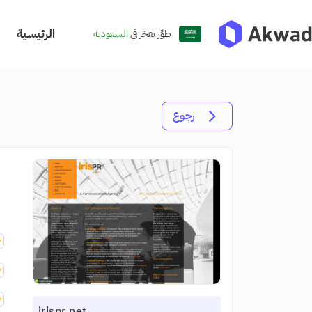
الرئيسية
طوِّر بفخر في
السعودية
رجوع
irispr.net