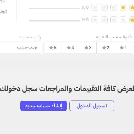
التص
0 %
تجا
0 %
فلترة حسب التقييم
رتب حسب
ترتيب حسب
5
4
3
2
1
star
star
star
star
star
عرض كافة التقييمات والمراجعات سجل دخولك
تسجيل الدخول
إنشاء حساب جديد