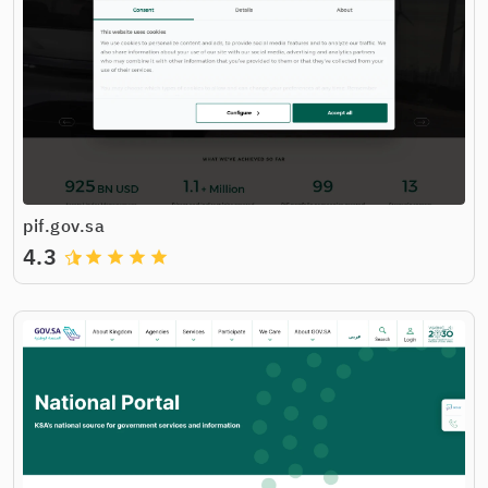
pif.gov.sa
4.3
grade
grade
grade
grade