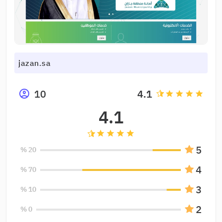
jazan.sa
10
4.1
grade
grade
grade
grade
4.1
grade
grade
grade
grade
5
20 %
4
70 %
3
10 %
2
0 %