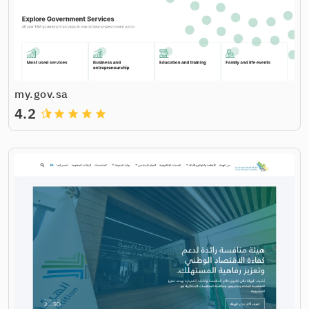
my.gov.sa
4.2
grade
grade
grade
grade