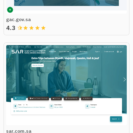
gac.gov.sa
4.3
grade
grade
grade
grade
sar.com.sa