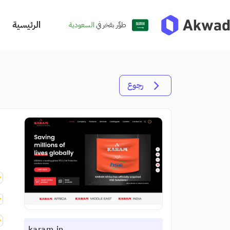
الرئيسية
طوِّر بفخر في
السعودية
رجوع
karam.in