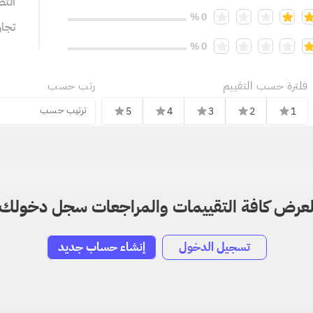
التص
0 %
تجا
0 %
فلترة حسب التقييم
رتب حسب
ترتيب حسب
5
4
3
2
1
star
star
star
star
star
عرض كافة التقييمات والمراجعات سجل دخولك
تسجيل الدخول
إنشاء حساب جديد